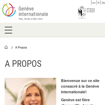
Skip
en
fr
de
to
main
content
A Propos
Breadcrumb
A PROPOS
Bienvenue sur ce site
consacré à la Genève
internationale!
Genève est fière