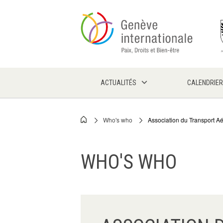
Skip
to
main
content
ACTUALITÉS
CALENDRIER
Who's who
Association du Transport Aér
Breadcrumb
WHO'S WHO