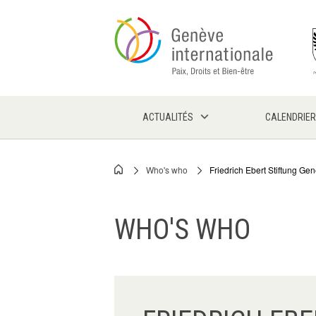
Skip
to
main
content
ACTUALITÉS
CALENDRIER
Who's who
Friedrich Ebert Stiftung Ge
Breadcrumb
WHO'S WHO