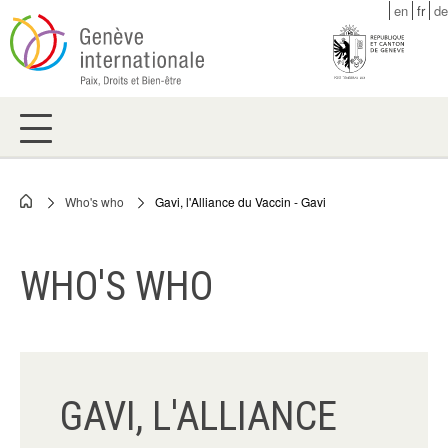
Skip
en
fr
de
to
main
content
Who's who
Gavi, l'Alliance du Vaccin - Gavi
Breadcrumb
WHO'S WHO
GAVI, L'ALLIANCE