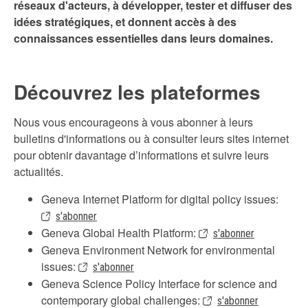
réseaux d'acteurs, à développer, tester et diffuser des
idées stratégiques, et donnent accès à des
connaissances essentielles dans leurs domaines.
Découvrez les plateformes
Nous vous encourageons à vous abonner à leurs
bulletins d'informations ou à consulter leurs sites internet
pour obtenir davantage d’informations et suivre leurs
actualités.
Geneva Internet Platform for digital policy issues:
s'abonner
Geneva Global Health Platform:
s'abonner
Geneva Environment Network for environmental
issues:
s'abonner
Geneva Science Policy Interface for science and
contemporary global challenges:
s'abonner