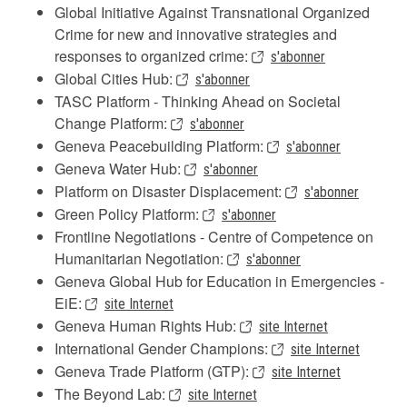
Global Initiative Against Transnational Organized
Crime for new and innovative strategies and
responses to organized crime:
s'abonner
Global Cities Hub:
s'abonner
TASC Platform - Thinking Ahead on Societal
Change Platform:
s'abonner
Geneva Peacebuilding Platform:
s'abonner
Geneva Water Hub:
s'abonner
Platform on Disaster Displacement:
s'abonner
Green Policy Platform:
s'abonner
Frontline Negotiations - Centre of Competence on
Humanitarian Negotiation:
s'abonner
Geneva Global Hub for Education in Emergencies -
EiE:
site Internet
Geneva Human Rights Hub:
site Internet
International Gender Champions:
site Internet
Geneva Trade Platform (GTP):
site Internet
The Beyond Lab:
site Internet