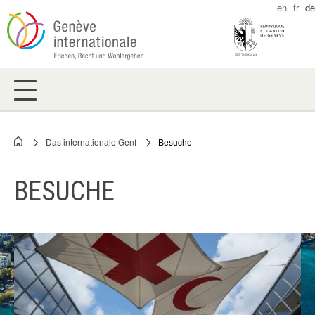
Skip
en
fr
de
to
main
content
Das internationale Genf
Besuche
Breadcrumb
BESUCHE