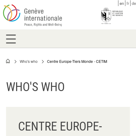
Skip
en
fr
de
to
main
content
Who's who
Centre Europe-Tiers Monde - CETIM
Breadcrumb
WHO'S WHO
CENTRE EUROPE-